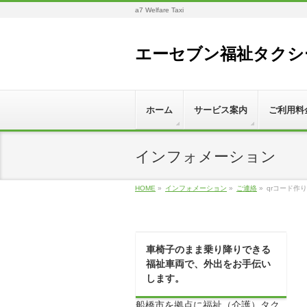
a7 Welfare Taxi
エーセブン福祉タクシ
ホーム
サービス案内
ご利用料
インフォメーション
HOME
»
インフォメーション
»
ご連絡
»
qrコード作
車椅子のまま乗り降りできる
福祉車両で、外出をお手伝い
します。
船橋市を拠点に福祉（介護）タク