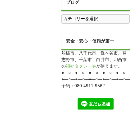
ブログ
ブ
ロ
グ
安全・安心・信頼が第一
船橋市、八千代市、鎌ヶ谷市、習
志野市、千葉市、白井市、印西市
の
福祉タクシー券
が使えます。
●―○―●―○―●―○―●―○―●―○―●―
●―○―●―○―●―○―●―○―●―○―●―
予約：080-4911-9562