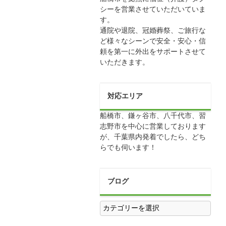
シーを営業させていただいていま
す。
通院や退院、冠婚葬祭、ご旅行な
ど様々なシーンで安全・安心・信
頼を第一に外出をサポートさせて
いただきます。
対応エリア
船橋市、鎌ヶ谷市、八千代市、習
志野市を中心に営業しております
が、千葉県内発着でしたら、どち
らでも伺います！
ブログ
ブ
ロ
グ