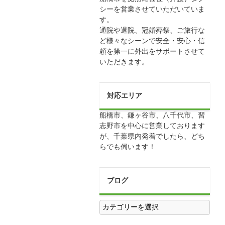
シーを営業させていただいていま
す。
通院や退院、冠婚葬祭、ご旅行な
ど様々なシーンで安全・安心・信
頼を第一に外出をサポートさせて
いただきます。
対応エリア
船橋市、鎌ヶ谷市、八千代市、習
志野市を中心に営業しております
が、千葉県内発着でしたら、どち
らでも伺います！
ブログ
ブ
ロ
グ