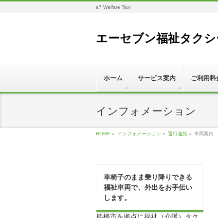
a7 Welfare Taxi
エーセブン福祉タクシ
ホーム
サービス案内
ご利用料
インフォメーション
HOME
»
インフォメーション
»
運行連絡
»
車両案内
車椅子のまま乗り降りできる
福祉車両で、外出をお手伝い
します。
船橋市を拠点に福祉（介護）タク