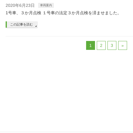
2020年6月23日
車両案内
1号車、３か月点検 １号車の法定３か月点検を済ませました。
この記事を読む
1
2
3
»
○―●―○―●
○―●―○―●