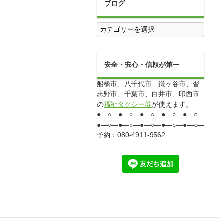
ブログ
ブ
ロ
グ
安全・安心・信頼が第一
船橋市、八千代市、鎌ヶ谷市、習
志野市、千葉市、白井市、印西市
の
福祉タクシー券
が使えます。
●―○―●―○―●―○―●―○―●―○―●―
●―○―●―○―●―○―●―○―●―○―●―
予約：080-4911-9562