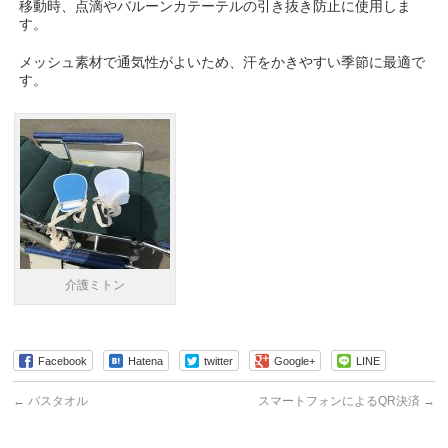
移動時、点滴やバルーンカテーテルの引き抜き防止に使用しま
す。
メッシュ素材で通気性がよいため、汗をかきやすい季節に最適で
す。
介護ミトン
Facebook
Hatena
twitter
Google+
LINE
←
バスタオル
スマートフォンによるQR決済
→